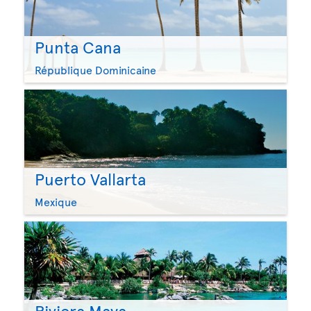
Punta Cana
République Dominicaine
Puerto Vallarta
Mexique
Riviera Maya