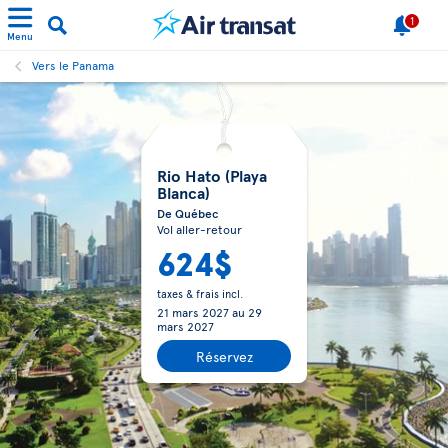
1
Menu
Vers le Panama
Rio Hato (Playa
Blanca)
De Québec
Vol aller-retour
624$
taxes & frais incl.
21 mars 2027
au
29
mars 2027
Réservez