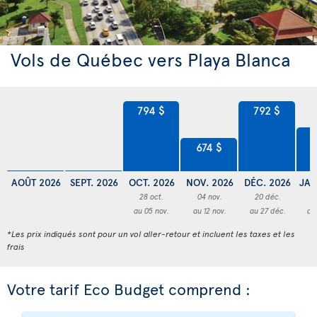
Vols de Québec vers Playa Blanca
794 $
792 $
7
674 $
AOÛT 2026
SEPT. 2026
OCT. 2026
NOV. 2026
DÉC. 2026
JAN
28 oct.
04 nov.
20 déc.
1
au 05 nov.
au 12 nov.
au 27 déc.
au
*Les prix indiqués sont pour un vol aller-retour et incluent les taxes et les
frais
Votre tarif Eco Budget comprend :