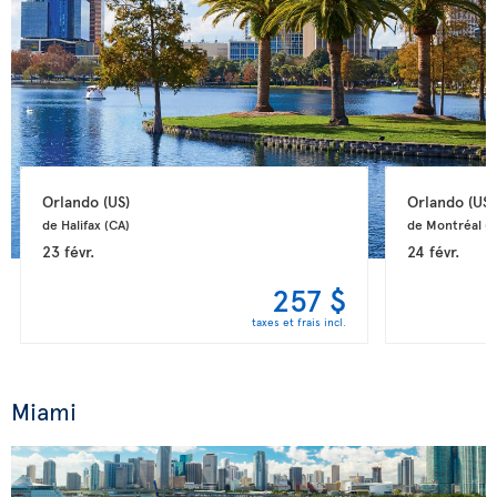
Orlando 
(US)
Orlando 
(US)
de Halifax 
(CA)
de Montréal 
(
23 févr.
24 févr.
257 $
taxes et frais incl.
Miami