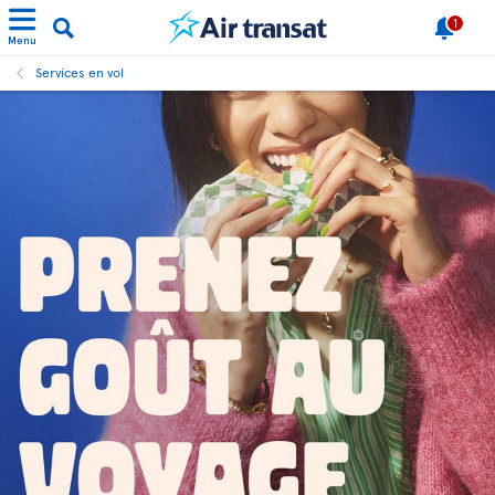
1
Menu
Services en vol