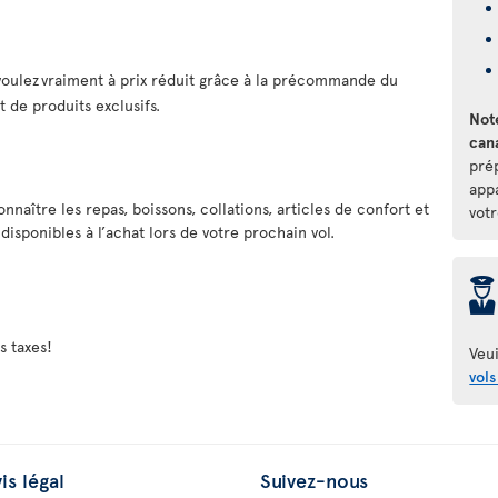
oulez vraiment à prix réduit grâce à la précommande du
 de produits exclusifs.
Note
can
pré
app
naître les repas, boissons, collations, articles de confort et
votr
isponibles à l’achat lors de votre prochain vol.
þ
s taxes!
Veui
vols
is légal
Suivez-nous