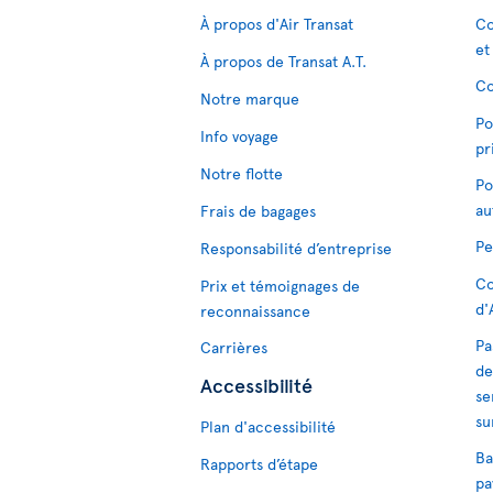
À propos d'Air Transat
Co
et
À propos de Transat A.T.
Co
Notre marque
Po
Info voyage
pr
Notre flotte
Po
au
Frais de bagages
Pe
Responsabilité d’entreprise
Co
Prix et témoignages de
d'
reconnaissance
Pa
Carrières
de
Accessibilité
se
su
Plan d'accessibilité
Ba
Rapports d’étape
pa