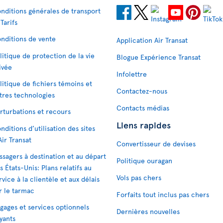
nditions générales de transport
 Tarifs
nditions de vente
Application Air Transat
litique de protection de la vie
Blogue Expérience Transat
ivée
Infolettre
litique de fichiers témoins et
Contactez-nous
tres technologies
Contacts médias
rturbations et recours
Liens rapides
nditions d’utilisation des sites
Air Transat
Convertisseur de devises
ssagers à destination et au départ
Politique ouragan
s États-Unis: Plans relatifs au
Vols pas chers
rvice à la clientèle et aux délais
r le tarmac
Forfaits tout inclus pas chers
gages et services optionnels
Dernières nouvelles
yants