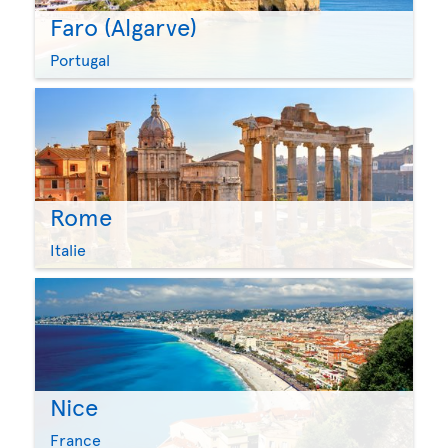
Faro (Algarve)
Portugal
Rome
Italie
Nice
France