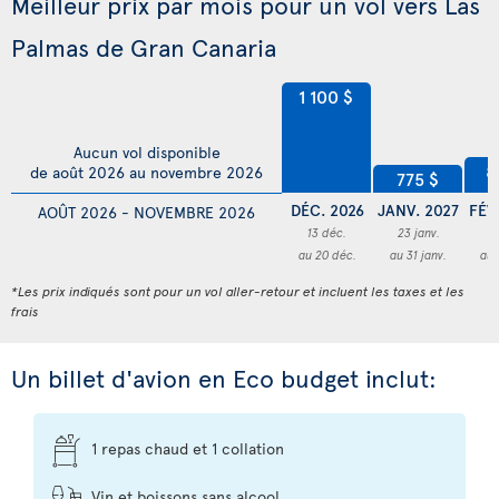
Meilleur prix par mois pour un vol vers Las
Palmas de Gran Canaria
1 100 $
Aucun vol disponible
8
de août 2026 au novembre 2026
775 $
DÉC. 2026
JANV. 2027
FÉV
AOÛT 2026 - NOVEMBRE 2026
13 déc.
23 janv.
2
au 20 déc.
au 31 janv.
au 
*Les prix indiqués sont pour un vol aller-retour et incluent les taxes et les
frais
Un billet d'avion en Eco budget inclut:
1 repas chaud et 1 collation
Vin et boissons sans alcool