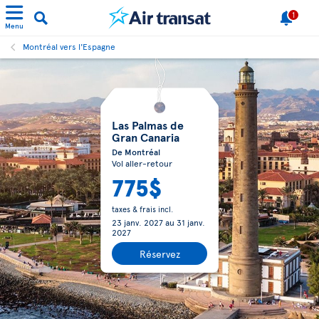
1
Menu
Montréal vers l'Espagne
Las Palmas de
Gran Canaria
De Montréal
Vol aller-retour
775$
taxes & frais incl.
23 janv. 2027
au
31 janv.
2027
Réservez