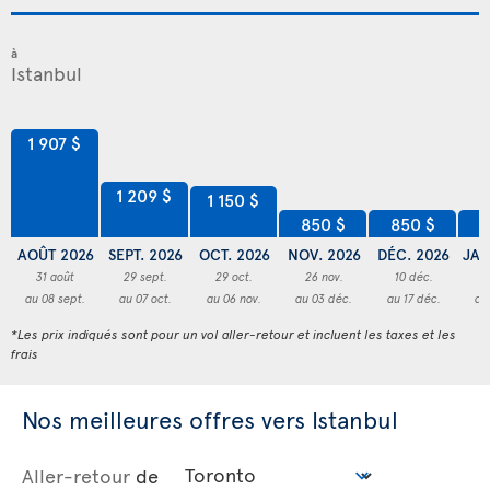
à
1 907 $
1 209 $
1 150 $
850 $
850 $
8
AOÛT 2026
SEPT. 2026
OCT. 2026
NOV. 2026
DÉC. 2026
JAN
31 août
29 sept.
29 oct.
26 nov.
10 déc.
2
au 08 sept.
au 07 oct.
au 06 nov.
au 03 déc.
au 17 déc.
au
*Les prix indiqués sont pour un vol aller-retour et incluent les taxes et les
frais
Nos meilleures offres vers Istanbul
Aller-retour
de