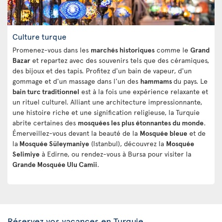
Culture turque
Promenez-vous dans les
marchés historiques
comme le
Grand
Bazar
et repartez avec des souvenirs tels que des céramiques,
des bijoux et des tapis. Profitez d'un bain de vapeur, d'un
gommage et d'un massage dans l'un des
hammams
du pays. Le
bain turc traditionnel
est à la fois une expérience relaxante et
un rituel culturel. Alliant une architecture impressionnante,
une histoire riche et une signification religieuse, la Turquie
abrite certaines des
mosquées les plus étonnantes du monde
.
Émerveillez-vous devant la beauté de la
Mosquée bleue
et de
la
Mosquée Süleymaniye
(Istanbul), découvrez la
Mosquée
Selimiye
à Edirne, ou rendez-vous à Bursa pour visiter la
Grande Mosquée Ulu Camii
.
Réservez vos vacances en Turquie