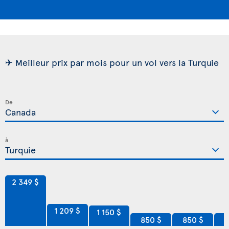
✈ Meilleur prix par mois pour un vol vers la Turquie
De
à
2 349 $
1 209 $
1 150 $
850 $
850 $
8