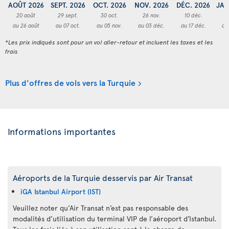
AOÛT 2026
SEPT. 2026
OCT. 2026
NOV. 2026
DÉC. 2026
JAN
20 août
29 sept.
30 oct.
26 nov.
10 déc.
2
au 26 août
au 07 oct.
au 05 nov.
au 03 déc.
au 17 déc.
au
*Les prix indiqués sont pour un vol aller-retour et incluent les taxes et les
frais
Plus d'offres de vols vers la Turquie
Informations importantes
Aéroports de la Turquie desservis par Air Transat
iGA Istanbul Airport (IST)
Veuillez noter qu’Air Transat n’est pas responsable des
modalités d’utilisation du terminal VIP de l’aéroport d’Istanbul.