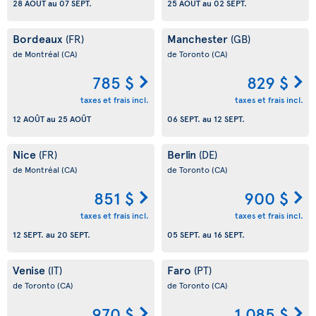
28 AOÛT
au
07 SEPT.
25 AOÛT
au
02 SEPT.
Bordeaux
Manchester
(FR)
(GB)
de Montréal
(CA)
de Toronto
(CA)
785 $
829 $
taxes et frais incl.
taxes et frais incl.
12 AOÛT
au
25 AOÛT
06 SEPT.
au
12 SEPT.
Nice
Berlin
(FR)
(DE)
de Montréal
(CA)
de Toronto
(CA)
851 $
900 $
taxes et frais incl.
taxes et frais incl.
12 SEPT.
au
20 SEPT.
05 SEPT.
au
16 SEPT.
Venise
Faro
(IT)
(PT)
de Toronto
(CA)
de Toronto
(CA)
970 $
1 085 $