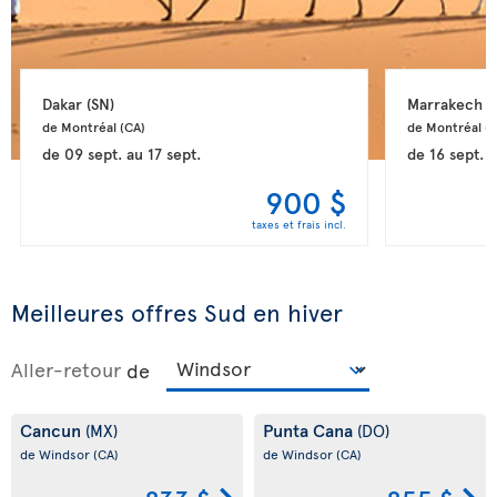
Dakar 
(SN)
Marrakech 
(
de Montréal 
(CA)
de Montréal 
(
de
09 sept.
au
17 sept.
de
16 sept.
a
900 $
taxes et frais incl.
Meilleures offres Sud en hiver
Aller-retour
de
Cancun
Punta Cana
(MX)
(DO)
de Windsor
(CA)
de Windsor
(CA)