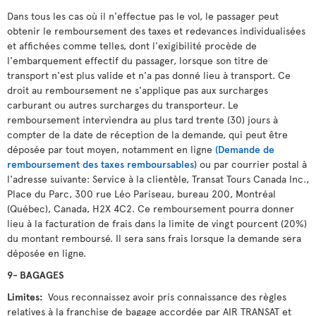
Dans tous les cas où il n'effectue pas le vol, le passager peut
obtenir le remboursement des taxes et redevances individualisées
et affichées comme telles, dont l'exigibilité procède de
l'embarquement effectif du passager, lorsque son titre de
transport n'est plus valide et n'a pas donné lieu à transport. Ce
droit au remboursement ne s'applique pas aux surcharges
carburant ou autres surcharges du transporteur. Le
remboursement interviendra au plus tard trente (30) jours à
compter de la date de réception de la demande, qui peut être
déposée par tout moyen, notamment en ligne
(Demande de
remboursement des taxes remboursables)
ou par courrier postal à
l'adresse suivante: Service à la clientèle, Transat Tours Canada Inc.,
Place du Parc, 300 rue Léo Pariseau, bureau 200, Montréal
(Québec), Canada, H2X 4C2. Ce remboursement pourra donner
lieu à la facturation de frais dans la limite de vingt pourcent (20%)
du montant remboursé. Il sera sans frais lorsque la demande sera
déposée en ligne.
9- BAGAGES
Limites:
Vous reconnaissez avoir pris connaissance des règles
relatives à la franchise de bagage accordée par AIR TRANSAT et