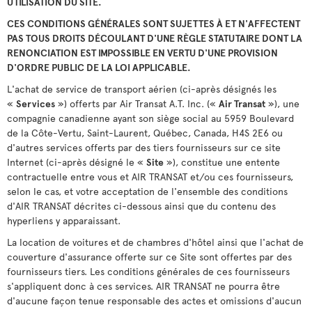
UTILISATION DU SITE.
CES CONDITIONS GÉNÉRALES SONT SUJETTES À ET N'AFFECTENT
PAS TOUS DROITS DÉCOULANT D'UNE RÈGLE STATUTAIRE DONT LA
RENONCIATION EST IMPOSSIBLE EN VERTU D'UNE PROVISION
D'ORDRE PUBLIC DE LA LOI APPLICABLE.
L'achat de service de transport aérien (ci-après désignés les
«
Services
») offerts par Air Transat A.T. Inc. («
Air Transat
»), une
compagnie canadienne ayant son siège social au 5959 Boulevard
de la Côte-Vertu, Saint-Laurent, Québec, Canada, H4S 2E6 ou
d'autres services offerts par des tiers fournisseurs sur ce site
Internet (ci-après désigné le «
Site
»), constitue une entente
contractuelle entre vous et AIR TRANSAT et/ou ces fournisseurs,
selon le cas, et votre acceptation de l'ensemble des conditions
d'AIR TRANSAT décrites ci-dessous ainsi que du contenu des
hyperliens y apparaissant.
La location de voitures et de chambres d'hôtel ainsi que l'achat de
couverture d'assurance offerte sur ce Site sont offertes par des
fournisseurs tiers. Les conditions générales de ces fournisseurs
s'appliquent donc à ces services. AIR TRANSAT ne pourra être
d'aucune façon tenue responsable des actes et omissions d'aucun