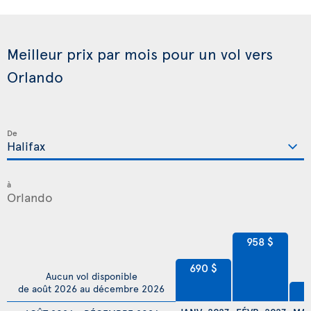
Meilleur prix par mois pour un vol vers
Orlando
De
à
958 $
690 $
Aucun vol disponible
de août 2026 au décembre 2026
4