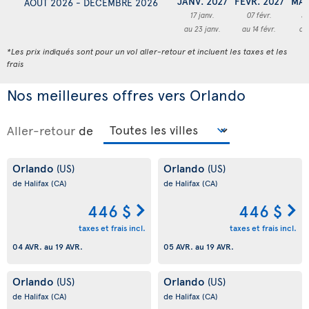
JANV. 2027
FÉVR. 2027
MAR
AOÛT 2026 - DÉCEMBRE 2026
17 janv.
07 févr.
3
au 23 janv.
au 14 févr.
au
*Les prix indiqués sont pour un vol aller-retour et incluent les taxes et les
frais
Nos meilleures offres vers Orlando
Aller-retour
de
Orlando
Orlando
(US)
(US)
de Halifax
(CA)
de Halifax
(CA)
446 $
446 $
taxes et frais incl.
taxes et frais incl.
04 AVR.
au
19 AVR.
05 AVR.
au
19 AVR.
Orlando
Orlando
(US)
(US)
de Halifax
(CA)
de Halifax
(CA)