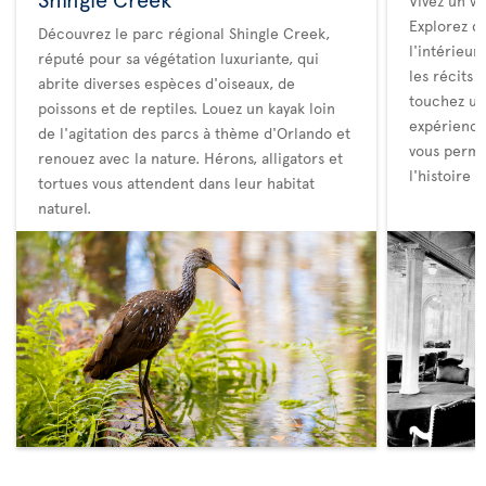
Vivez un v
Explorez de
Découvrez le parc régional Shingle Creek,
l'intérieu
réputé pour sa végétation luxuriante, qui
les récits 
abrite diverses espèces d'oiseaux, de
touchez un
poissons et de reptiles. Louez un kayak loin
expérience
de l'agitation des parcs à thème d'Orlando et
vous perme
renouez avec la nature. Hérons, alligators et
l'histoire 
tortues vous attendent dans leur habitat
naturel.