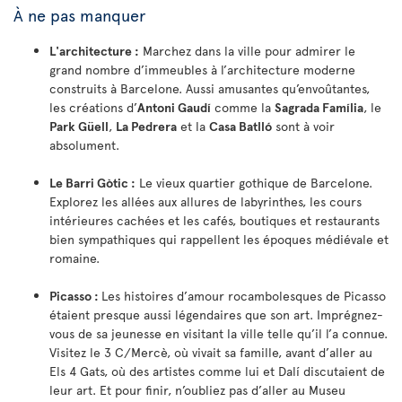
À ne pas manquer
L'architecture :
Marchez dans la ville pour admirer le
grand nombre d’immeubles à l’architecture moderne
construits à Barcelone. Aussi amusantes qu’envoûtantes,
les créations d’
Antoni Gaudí
comme la
Sagrada Família
, le
Park Güell
,
La Pedrera
et la
Casa Batlló
sont à voir
absolument.
Le Barri Gòtic :
Le vieux quartier gothique de Barcelone.
Explorez les allées aux allures de labyrinthes, les cours
intérieures cachées et les cafés, boutiques et restaurants
bien sympathiques qui rappellent les époques médiévale et
romaine.
Picasso :
Les histoires d’amour rocambolesques de Picasso
étaient presque aussi légendaires que son art. Imprégnez-
vous de sa jeunesse en visitant la ville telle qu’il l’a connue.
Visitez le 3 C/Mercè, où vivait sa famille, avant d’aller au
Els 4 Gats, où des artistes comme lui et Dalí discutaient de
leur art. Et pour finir, n’oubliez pas d’aller au Museu