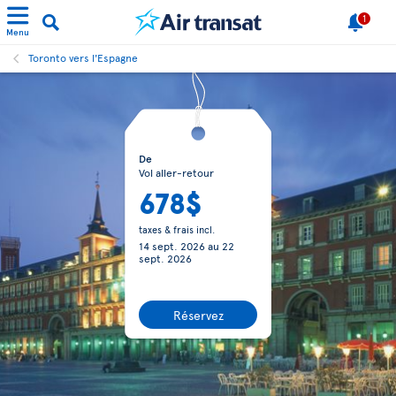
1
Menu
Toronto vers l'Espagne
De
Vol aller-retour
678$
taxes & frais incl.
14 sept. 2026
au
22
sept. 2026
Réservez