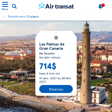
1
Menu
Toronto vers l'Espagne
Las Palmas de
Gran Canaria
De Toronto
Vol aller-retour
714$
taxes & frais incl.
31 janv. 2027
au
08 févr.
2027
Réservez