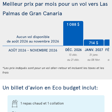
Meilleur prix par mois pour un vol vers Las
Palmas de Gran Canaria
1 088 $
Aucun vol disponible
de août 2026 au novembre 2026
714 $
7
DÉC. 2026
JANV. 2027
FÉV
AOÛT 2026 - NOVEMBRE 2026
13 déc.
31 janv.
2
au 21 déc.
au 08 févr.
au 
*Les prix indiqués sont pour un vol aller-retour et incluent les taxes et les
frais
Un billet d'avion en Eco budget inclut:
1 repas chaud et 1 collation