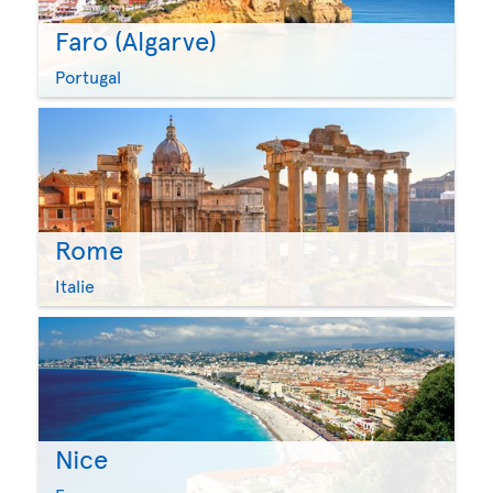
Faro (Algarve)
Portugal
Rome
Italie
Nice