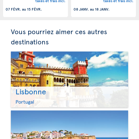
taxes et frais incl.
taxes et frais incl.
07 FÉVR.
au
15 FÉVR.
08 JANV.
au
18 JANV.
Vous pourriez aimer ces autres
destinations
Lisbonne
Portugal