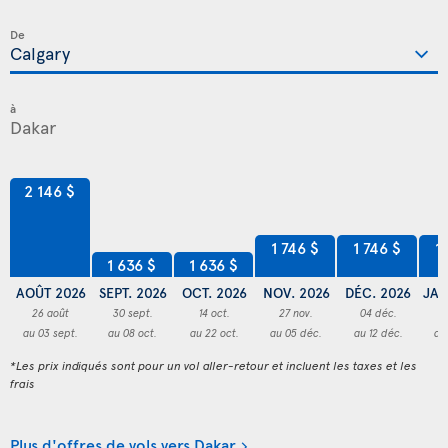
De
à
2 146 $
1 746 $
1 746 $
1
1 636 $
1 636 $
AOÛT 2026
SEPT. 2026
OCT. 2026
NOV. 2026
DÉC. 2026
JAN
26 août
30 sept.
14 oct.
27 nov.
04 déc.
2
au 03 sept.
au 08 oct.
au 22 oct.
au 05 déc.
au 12 déc.
au
*Les prix indiqués sont pour un vol aller-retour et incluent les taxes et les
frais
Plus d'offres de vols vers Dakar