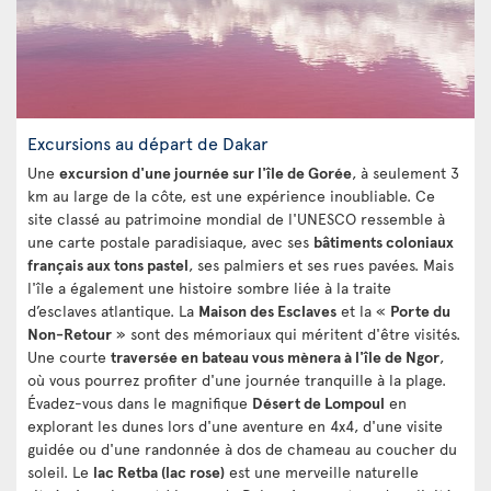
Excursions au départ de Dakar
Une
excursion d'une journée sur l'île de Gorée
, à seulement 3
km au large de la côte, est une expérience inoubliable. Ce
site classé au patrimoine mondial de l'UNESCO ressemble à
une carte postale paradisiaque, avec ses
bâtiments coloniaux
français aux tons pastel
, ses palmiers et ses rues pavées. Mais
l'île a également une histoire sombre liée à la traite
d’esclaves atlantique. La
Maison des Esclaves
et la «
Porte du
Non-Retour
» sont des mémoriaux qui méritent d'être visités.
Une courte
traversée en bateau vous mènera à l'île de Ngor
,
où vous pourrez profiter d'une journée tranquille à la plage.
Évadez-vous dans le magnifique
Désert de Lompoul
en
explorant les dunes lors d'une aventure en 4x4, d'une visite
guidée ou d'une randonnée à dos de chameau au coucher du
soleil. Le
lac Retba (lac rose)
est une merveille naturelle