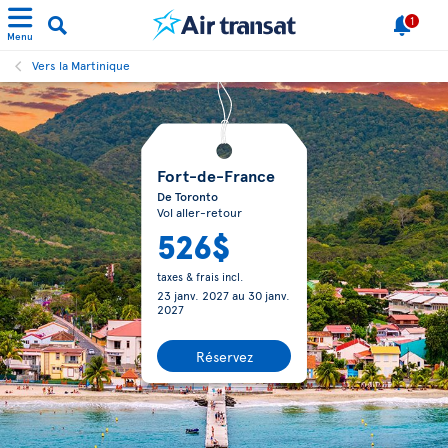
1
Menu
Vers la Martinique
Fort-de-France
De Toronto
Vol aller-retour
526$
taxes & frais incl.
23 janv. 2027
au
30 janv.
2027
Réservez