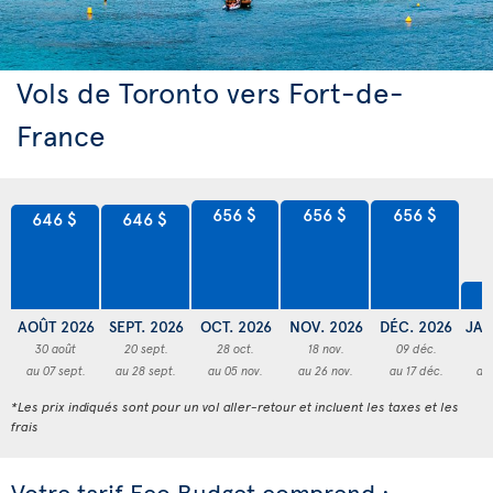
Vols de Toronto vers Fort-de-
France
656 $
656 $
656 $
646 $
646 $
5
AOÛT 2026
SEPT. 2026
OCT. 2026
NOV. 2026
DÉC. 2026
JAN
30 août
20 sept.
28 oct.
18 nov.
09 déc.
2
au 07 sept.
au 28 sept.
au 05 nov.
au 26 nov.
au 17 déc.
au 
*Les prix indiqués sont pour un vol aller-retour et incluent les taxes et les
frais
Votre tarif Eco Budget comprend :