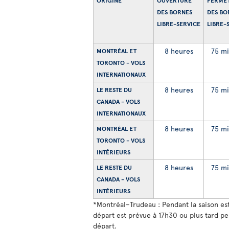
ORIGINE
OUVERTURE
FERME
DES BORNES
DES BO
LIBRE-SERVICE
LIBRE-
8 heures
75 mi
MONTRÉAL ET
TORONTO - VOLS
INTERNATIONAUX
8 heures
75 mi
LE RESTE DU
CANADA - VOLS
INTERNATIONAUX
8 heures
75 mi
MONTRÉAL ET
TORONTO - VOLS
INTÉRIEURS
8 heures
75 mi
LE RESTE DU
CANADA - VOLS
INTÉRIEURS
*
Montréal–Trudeau : Pendant la saison est
départ est prévue à 17h30 ou plus tard pe
départ.