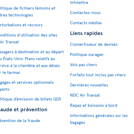
Infolettre
litique de fichiers témoins et
Contactez-nous
tres technologies
Contacts médias
rturbations et recours
Liens rapides
nditions d’utilisation des sites
Air Transat
Convertisseur de devises
ssagers à destination et au départ
Politique ouragan
s États-Unis: Plans relatifs au
Vols pas chers
rvice à la clientèle et aux délais
r le tarmac
Forfaits tout inclus pas chers
gages et services optionnels
Dernières nouvelles
yants
NDC Air Transat
litique d’émission de billets GDS
Repas et boissons à bord
raude et prévention
Informations générales sur les
évention de la fraude
bagages