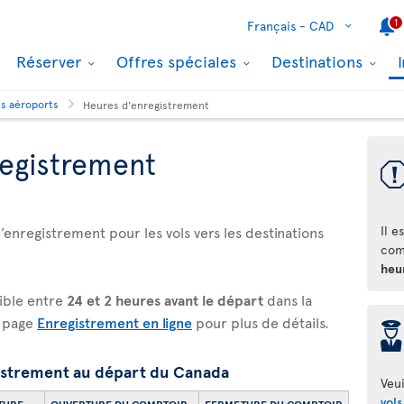
1
Français -
CAD
Réserver
Offres spéciales
Destinations
es aéroports
Heures d'enregistrement
egistrement
enregistrement pour les vols vers les destinations
Il e
com
heur
ible entre
24 et 2 heures avant le départ
dans la
a page
Enregistrement en ligne
pour plus de détails.
þ
istrement au départ du Canada
Veui
vols