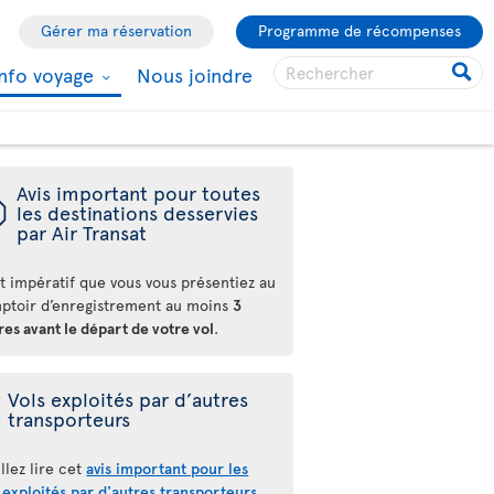
Gérer ma réservation
Programme de récompenses
Info voyage
Nous joindre
Avis important pour toutes
ü
les destinations desservies
par Air Transat
st impératif que vous vous présentiez au
ptoir d’enregistrement au moins
3
es avant le départ de votre vol
.
Vols exploités par d’autres
transporteurs
llez lire cet
avis important pour les
 exploités par d'autres transporteurs
.