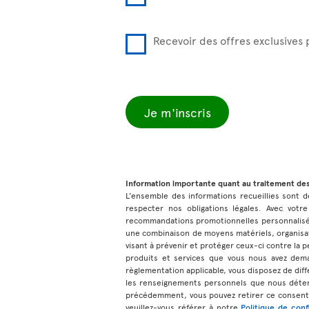
Recevoir des offres exclusives
Je m'inscris
Information importante quant au traitement de
L’ensemble des informations recueillies sont de
respecter nos obligations légales. Avec votre
recommandations promotionnelles personnalisées
une combinaison de moyens matériels, organisat
visant à prévenir et protéger ceux-ci contre la pe
produits et services que vous nous avez dem
règlementation applicable, vous disposez de diff
les renseignements personnels que nous déteno
précédemment, vous pouvez retirer ce consente
veuillez-vous référer à notre
Politique de conf