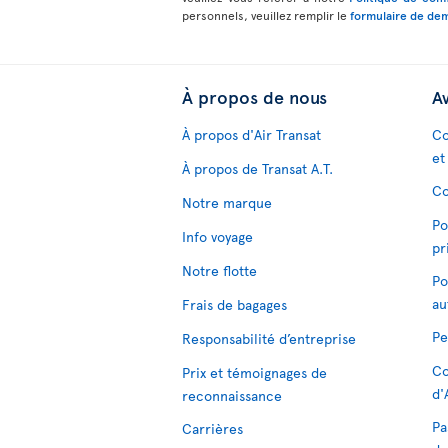
personnels, veuillez remplir le
formulaire de dem
À propos de nous
Av
À propos d'Air Transat
Co
et
À propos de Transat A.T.
Co
Notre marque
Po
Info voyage
pr
Notre flotte
Po
au
Frais de bagages
Pe
Responsabilité d’entreprise
Co
Prix et témoignages de
d'
reconnaissance
Pa
Carrières