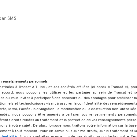
 par SMS
s renseignements personnels
stinées à Transat A.T. inc., et ses sociétés affiliées (ci-après « Transat »), po
 accord, nous pouvons les utiliser et les partager au sein de Transat et ses
 ou vous inviter à participer à des concours ou des sondages pour améliorer no
ionnels et technologiques visant à assurer la confidentialité des renseignement
rte, le vol, l’accès, la divulgation, la modification ou la destruction non-autorisé
andés, nous pouvons être amenés à partager vos renseignements personnels
érents droits relatifs au traitement et la protection de vos renseignements perso
ns à votre sujet. De plus, lorsque nous traitons votre information sur la b
ment à tout moment. Pour en savoir plus sur vos droits, sur le traitement et l
identialité
. Si vous souhaitez exercer un de ces droits ou contacter notre Re