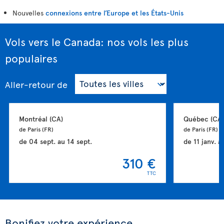
Nouvelles
connexions entre l’Europe et les États-Unis
Vols vers le Canada: nos vols les plus
populaires
Aller-retour
de
Montréal 
(CA)
Québec 
(CA)
de Paris 
(FR)
de Paris 
(FR)
de
04 sept.
au
14 sept.
de
11 janv.
a
310 €
TTC
Bonifiez votre expérience