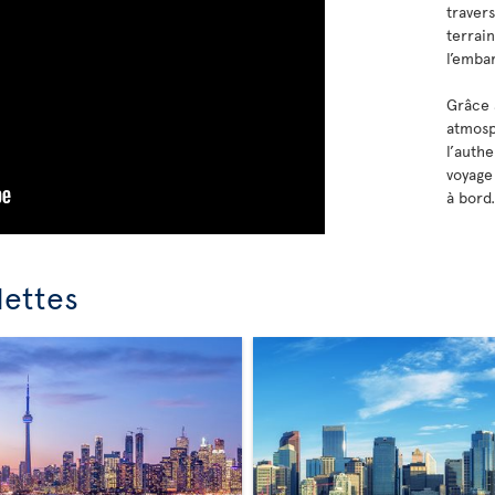
traver
terrai
l’emba
Grâce 
atmosp
l’auth
voyage
à bord.
dettes