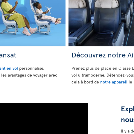
ransat
Découvrez notre A
ent en vol
personnalisé.
Prenez plus de place en Classe 
les avantages de voyager avec
vol ultramoderne. Détendez-vous
cela à bord de
notre appareil
le 
Exp
nou
Il y a