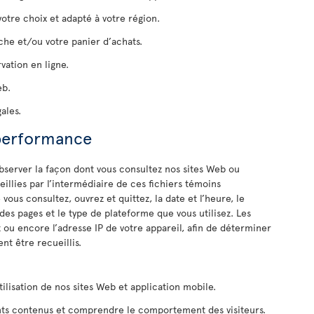
votre choix et adapté à votre région.
he et/ou votre panier d’achats.
ation en ligne.
eb.
ales.
 performance
bserver la façon dont vous consultez nos sites Web ou
illies par l’intermédiaire de ces fichiers témoins
ous consultez, ouvrez et quittez, la date et l’heure, le
des pages et le type de plateforme que vous utilisez. Les
u encore l’adresse IP de votre appareil, afin de déterminer
t être recueillis.
tilisation de nos sites Web et application mobile.
nts contenus et comprendre le comportement des visiteurs.