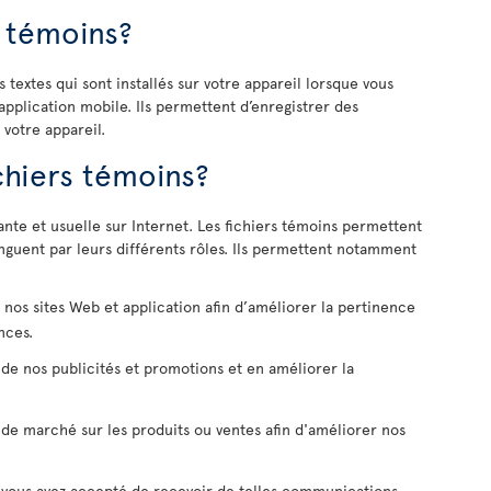
s témoins?
s textes qui sont installés sur votre appareil lorsque vous
application mobile. Ils permettent d’enregistrer des
 votre appareil.
ichiers témoins?
rante et usuelle sur Internet. Les fichiers témoins permettent
inguent par leurs différents rôles. Ils permettent notamment
de nos sites Web et application afin d’améliorer la pertinence
nces.
 de nos publicités et promotions et en améliorer la
 de marché sur les produits ou ventes afin d'améliorer nos
 vous avez accepté de recevoir de telles communications.