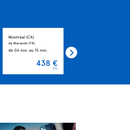
Montréal 
(CA)
Toronto 
(CA)
de Marseille 
(FR)
de Paris 
(FR)
de
06 nov.
au
15 nov.
de
02 sept.
au
12 sept.
438 €
458 €
TTC
TTC