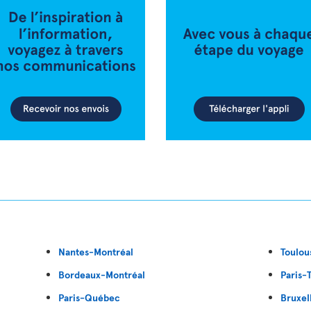
Nantes-Montréal
Toulou
Bordeaux-Montréal
Paris-
Paris-Québec
Bruxel