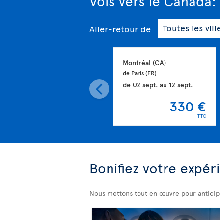
Vols vers le Canada: 
Aller-retour
de
Montréal 
(CA)
de Paris 
(FR)
de
02 sept.
au
12 sept.
330 €
TTC
Bonifiez votre expér
Nous mettons tout en œuvre pour anticip