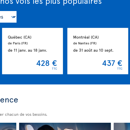
nos vols les plus populaires
Québec 
(CA)
Montréal 
(CA)
de Paris 
(FR)
de Nantes 
(FR)
de
11 janv.
au
18 janv.
de
31 août
au
10 sept.
428 €
437 €
TTC
TTC
ience
er chacun de vos besoins.