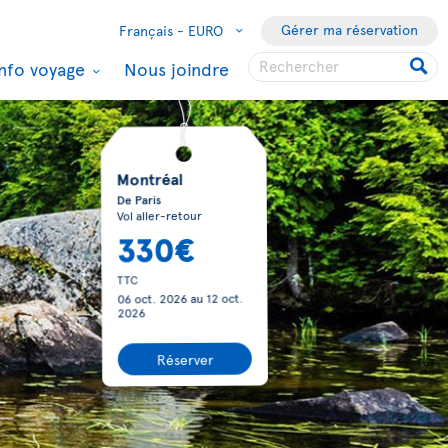
Gérer ma réservation
Français -
EURO
Info voyage
Nous joindre
Montréal
De Paris
Vol aller-retour
330€
TTC
06 oct. 2026
au
12 oct.
2026
Réserver