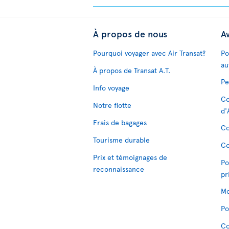
À propos de nous
Av
Pourquoi voyager avec Air Transat?
Po
au
À propos de Transat A.T.
Pe
Info voyage
Co
Notre flotte
d'
Frais de bagages
Co
Tourisme durable
Co
Prix et témoignages de
Po
reconnaissance
pr
Mo
Po
Co