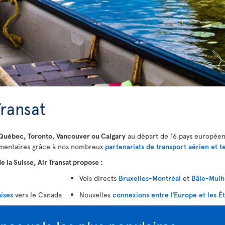
Transat
Québec, Toronto, Vancouver ou Calgary
au départ de 16 pays européens
lémentaires grâce à nos nombreux
partenariats de transport aérien et t
e la Suisse, Air Transat propose :
Vols directs
Bruxelles-Montréal
et
Bâle-Mulh
aises
vers le Canada
Nouvelles
connexions entre l’Europe et les É