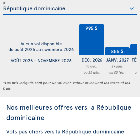
à
995 $
Aucun vol disponible
8
de août 2026 au novembre 2026
855 $
DÉC. 2026
JANV. 2027
FÉV
AOÛT 2026 - NOVEMBRE 2026
18 déc.
29 janv.
1
au 25 déc.
au 05 févr.
au 
*Les prix indiqués sont pour un vol aller-retour et incluent les taxes et les
frais
Nos meilleures offres vers la République
dominicaine
Vols pas chers vers la République dominicaine