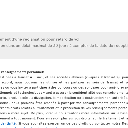
tement d'une réclamation pour retard de vol
on dans un délai maximal de 30 jours à compter de la date de récept
s renseignements personnels
stinées à Transat A.T. inc., et ses sociétés affiliées (ci-après « Transat »), po
 accord, nous pouvons les utiliser et les partager au sein de Transat et ses
 ou vous inviter à participer à des concours ou des sondages pour améliorer no
ionnels et technologiques visant à assurer la confidentialité des renseignement
rte, le vol, l’accès, la divulgation, la modification ou la destruction non-autorisé
andés, nous pouvons être amenés à partager vos renseignements personnels
érents droits relatifs au traitement et la protection de vos renseignements perso
ns à votre sujet. De plus, lorsque nous traitons votre information sur la b
ment à tout moment. Pour en savoir plus sur vos droits, sur le traitement et l
identialité
. Si vous souhaitez exercer un de ces droits ou contacter notre Re