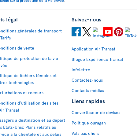
ande sur la protection de la vie privée
.
is légal
Suivez-nous
nditions générales de transport
 Tarifs
nditions de vente
Application Air Transat
litique de protection de la vie
Blogue Expérience Transat
ivée
Infolettre
litique de fichiers témoins et
Contactez-nous
tres technologies
Contacts médias
rturbations et recours
Liens rapides
nditions d’utilisation des sites
Air Transat
Convertisseur de devises
ssagers à destination et au départ
Politique ouragan
s États-Unis: Plans relatifs au
Vols pas chers
rvice à la clientèle et aux délais