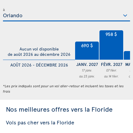
à
958 $
690 $
Aucun vol disponible
de août 2026 au décembre 2026
4
JANV. 2027
FÉVR. 2027
MAR
AOÛT 2026 - DÉCEMBRE 2026
17 janv.
07 févr.
3
au 23 janv.
au 14 févr.
au
*Les prix indiqués sont pour un vol aller-retour et incluent les taxes et les
frais
Nos meilleures offres vers la Floride
Vols pas cher vers la Floride