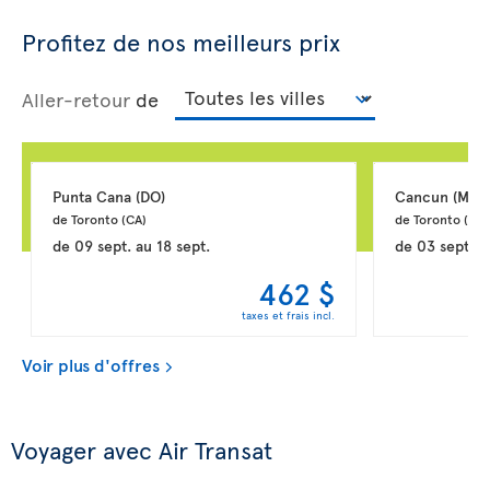
Profitez de nos meilleurs prix
Aller-retour
de
Punta Cana 
(DO)
Cancun 
(MX)
de Toronto 
(CA)
de Toronto 
(CA)
de
09 sept.
au
18 sept.
de
03 sept.
a
462 $
taxes et frais incl.
Voir plus d'offres
Voyager avec Air Transat