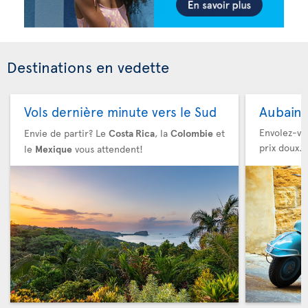
Destinations en vedette
Aubaine
Vols dernière minute vers le Sud
Envolez-vou
Envie de partir? Le
Costa Rica
, la
Colombie
et
prix doux.
le
Mexique
vous attendent!