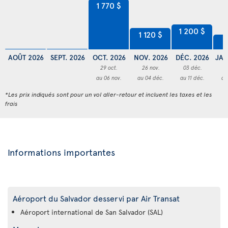
1 770 $
1 200 $
1 120 $
9
AOÛT 2026
SEPT. 2026
OCT. 2026
NOV. 2026
DÉC. 2026
JAN
29 oct.
26 nov.
03 déc.
2
au 06 nov.
au 04 déc.
au 11 déc.
au
*Les prix indiqués sont pour un vol aller-retour et incluent les taxes et les
frais
Informations importantes
Aéroport du Salvador desservi par Air Transat
Aéroport international de San Salvador (SAL)