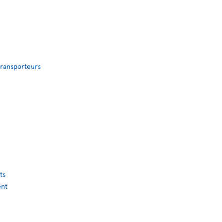
 transporteurs
ts
ent