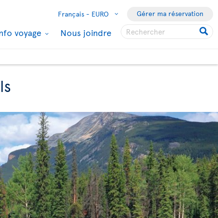
Gérer ma réservation
Français -
EURO
Info voyage
Nous joindre
ls