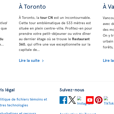
À Toronto
À V
À Toronto, la
tour CN
est un incontournable.
Vancou
tival
Cette tour emblématique de 533 mètres est
avec d
i que
située en plein centre-ville. Profitez-en pour
des mo
prendre votre petit-déjeuner ou votre dîner
On y t
du
au dernier étage où se trouve le
Restaurant
urbain
...
360
, qui offre une vue exceptionnelle sur la
forêts,
capitale de...
Lire la suite
Lire l
is légal
Suivez-nous
litique de fichiers témoins et
tres technologies
rturbations et recours