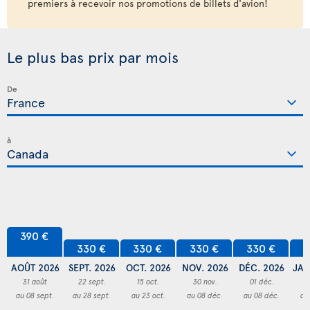
premiers à recevoir nos promotions de billets d'avion!
Le plus bas prix par mois
De
à
390 €
330 €
330 €
330 €
330 €
3
AOÛT 2026
SEPT. 2026
OCT. 2026
NOV. 2026
DÉC. 2026
JAN
31 août
22 sept.
15 oct.
30 nov.
01 déc.
3
au 08 sept.
au 28 sept.
au 23 oct.
au 08 déc.
au 08 déc.
au