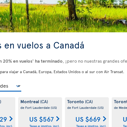
s en vuelos a Canadá
un 20% en vuelos' ha terminado
, ¡pero no nuestras grandes ofe
ara viajar a Canadá, Europa, Estados Unidos o al sur con Air Transat.
Montreal
Toronto
Toron
)
(CA)
(CA)
de Fort Lauderdale
(US)
de Fort Lauderdale
(US)
de Mede
29
US $567
US $669
U
os. incl.
Tasas e imptos. incl.
Tasas e imptos. incl.
Ta