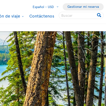
Gestionar mi reserva
Español -
USD
ón de viaje
Contáctenos