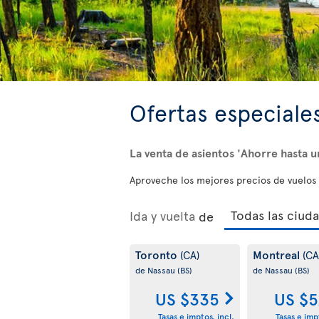
Ofertas especiale
La venta de asientos 'Ahorre hasta 
Aproveche los mejores precios de vuelos p
Ida y vuelta
de
Toronto
Montreal
(CA)
(CA
de Nassau
(BS)
de Nassau
(BS)
US $335
US $5
Tasas e imptos. incl.
Tasas e impt