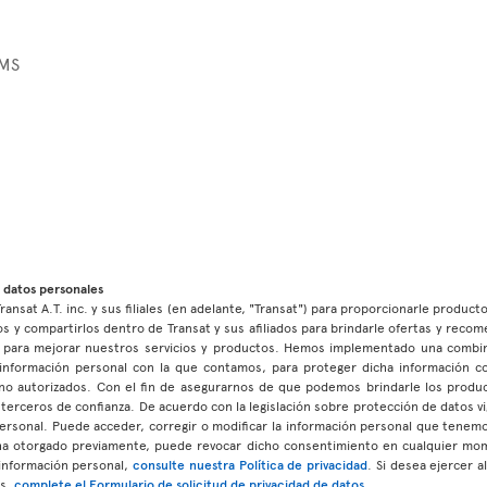
SMS
 datos personales
ransat A.T. inc. y sus filiales (en adelante, "Transat") para proporcionarle product
s y compartirlos dentro de Transat y sus afiliados para brindarle ofertas y reco
as para mejorar nuestros servicios y productos. Hemos implementado una combin
la información personal con la que contamos, para proteger dicha información c
no autorizados. Con el fin de asegurarnos de que podemos brindarle los product
terceros de confianza. De acuerdo con la legislación sobre protección de datos vi
 personal. Puede acceder, corregir o modificar la información personal que ten
ha otorgado previamente, puede revocar dicho consentimiento en cualquier mo
 información personal,
consulte nuestra Política de privacidad
. Si desea ejercer 
os,
complete el Formulario de solicitud de privacidad de datos
.