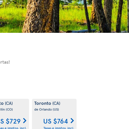
rtas!
to
Toronto
(CA)
(CA)
llín
(CO)
de Orlando
(US)
S $729
US $764
sas e imptos. incl.
Tasas e imptos. incl.