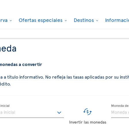
erva
Ofertas especiales
Destinos
Informaci
neda
 monedas a convertir
 título informativo. No refleja las tasas aplicadas por su insti
édito.
nicial
Moneda de 
Invertir las monedas