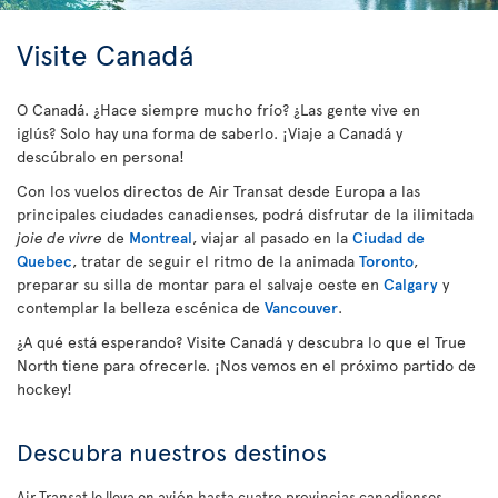
Visite Canadá
O Canadá. ¿Hace siempre mucho frío? ¿Las gente vive en
iglús? Solo hay una forma de saberlo. ¡Viaje a Canadá y
descúbralo en persona!
Con los vuelos directos de Air Transat desde Europa a las
principales ciudades canadienses, podrá disfrutar de la ilimitada
joie de vivre
de
Montreal
, viajar al pasado en la
Ciudad de
Quebec
, tratar de seguir el ritmo de la animada
Toronto
,
preparar su silla de montar para el salvaje oeste en
Calgary
y
contemplar la belleza escénica de
Vancouver
.
¿A qué está esperando? Visite Canadá y descubra lo que el True
North tiene para ofrecerle. ¡Nos vemos en el próximo partido de
hockey!
Descubra nuestros destinos
Air Transat le lleva en avión hasta cuatro provincias canadienses.