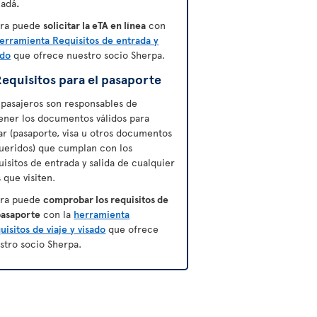
adá
.
ra puede
solicitar la eTA en línea
con
erramienta Requisitos de entrada y
ado
que ofrece nuestro socio Sherpa.
equisitos para el pasaporte
 pasajeros son responsables de
ener los documentos válidos para
jar (pasaporte, visa u otros documentos
ueridos) que cumplan con los
uisitos de entrada y salida de cualquier
s que visiten.
ra puede
comprobar los requisitos de
pasaporte
con la
herramienta
uisitos de viaje y visado
que ofrece
stro socio Sherpa.