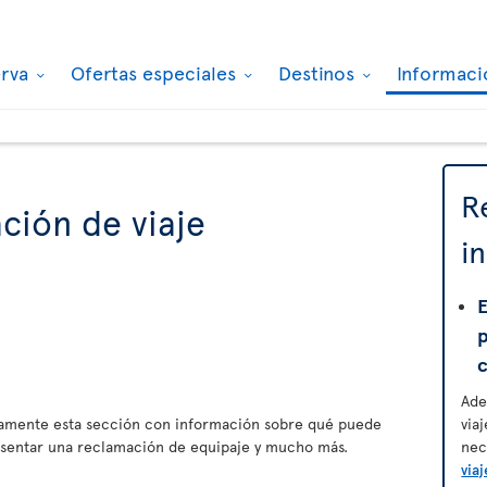
erva
Ofertas especiales
Destinos
Informaci
R
ción de viaje
i
E
Ade
amente esta sección con información sobre qué puede
via
esentar una reclamación de equipaje y mucho más.
nec
viaj