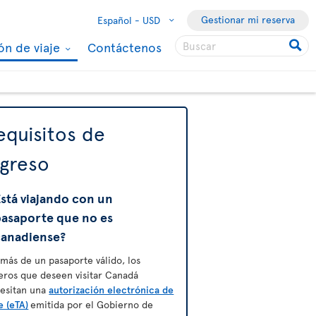
Gestionar mi reserva
Español -
USD
ón de viaje
Contáctenos
equisitos de
ngreso
stá viajando con un
pasaporte que no es
canadiense?
más de un pasaporte válido, los
jeros que deseen visitar Canadá
esitan una
autorización electrónica de
e (eTA)
emitida por el Gobierno de