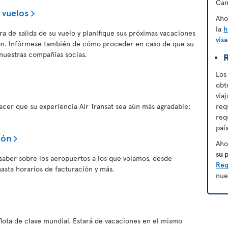
Can
 vuelos
Aho
la
h
a de salida de su vuelo y planifique sus próximas vacaciones
vis
ión. Infórmese también de cómo proceder en caso de que su
nuestras compañías socias.
R
Los
obt
via
er que su experiencia Air Transat sea aún más agradable:
req
req
paí
ión
Aho
su 
saber sobre los aeropuertos a los que volamos, desde
Req
asta horarios de facturación y más.
nue
flota de clase mundial. Estará de vacaciones en el mismo