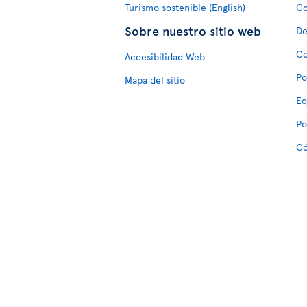
Turismo sostenible (English)
Co
Sobre nuestro sitio web
De
Co
Accesibilidad Web
Po
Mapa del sitio
Eq
Po
Có