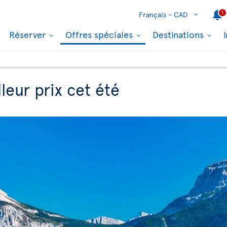
1
Français -
CAD
Réserver
Offres spéciales
Destinations
eur prix cet été