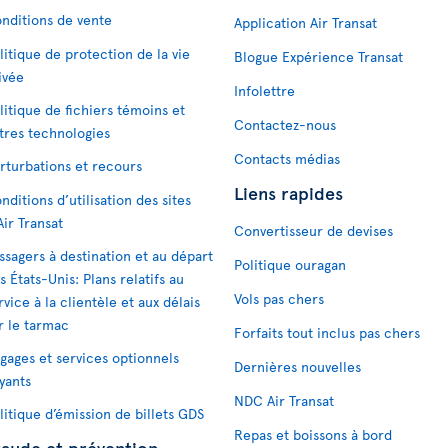
nditions de vente
Application Air Transat
litique de protection de la vie
Blogue Expérience Transat
ivée
Infolettre
litique de fichiers témoins et
Contactez-nous
tres technologies
Contacts médias
rturbations et recours
Liens rapides
nditions d’utilisation des sites
Air Transat
Convertisseur de devises
ssagers à destination et au départ
Politique ouragan
s États-Unis: Plans relatifs au
Vols pas chers
rvice à la clientèle et aux délais
r le tarmac
Forfaits tout inclus pas chers
gages et services optionnels
Dernières nouvelles
yants
NDC Air Transat
litique d’émission de billets GDS
Repas et boissons à bord
raude et prévention