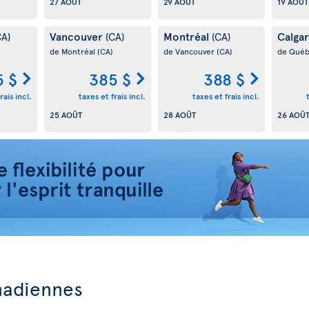
27 AOÛT
29 AOÛT
19 AOÛT
Vancouver
Montréal
Calga
CA)
(CA)
(CA)
de Montréal
(CA)
de Vancouver
(CA)
de Qué
5 $
385 $
388 $
rais incl.
taxes et frais incl.
taxes et frais incl.
25 AOÛT
28 AOÛT
26 AOÛ
nadiennes