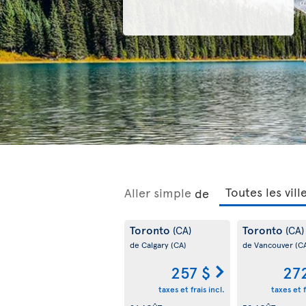
Aller simple
de
Toronto
Toronto
(CA)
(CA)
de Calgary
(CA)
de Vancouver
(C
257 $
27
taxes et frais incl.
taxes et f