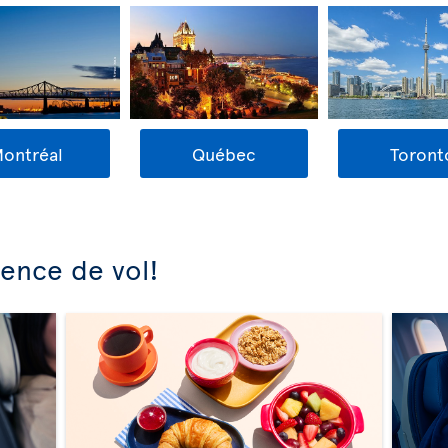
ontréal
Québec
Toront
ience de vol!