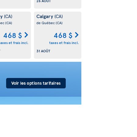
26 AOÛT
ry
Calgary
(CA)
(CA)
bec
(CA)
de Québec
(CA)
468 $
468 $
taxes et frais incl.
taxes et frais incl.
T
31 AOÛT