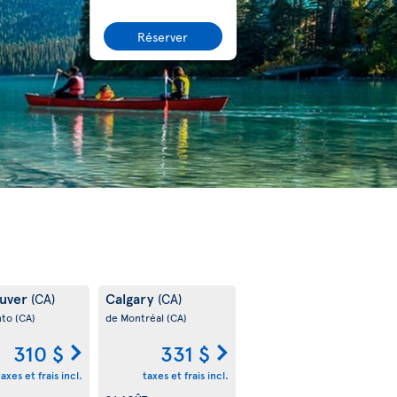
Réserver
uver
Calgary
(CA)
(CA)
nto
(CA)
de Montréal
(CA)
310 $
331 $
taxes et frais incl.
taxes et frais incl.