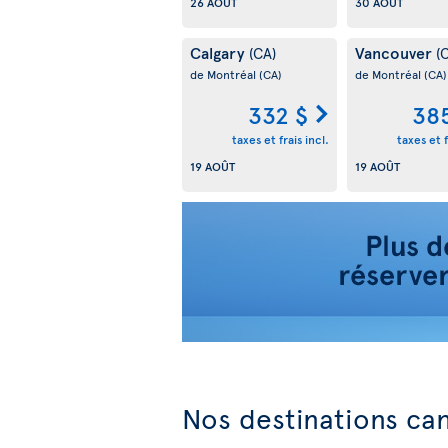
26 AOÛT
30 AOÛT
Calgary
Vancouver
(CA)
(
de Montréal
(CA)
de Montréal
(CA)
332 $
38
taxes et frais incl.
taxes et f
19 AOÛT
19 AOÛT
Nos destinations ca