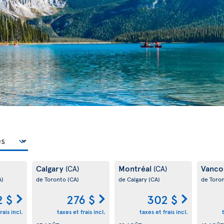
Calgary
Montréal
Vanco
(CA)
(CA)
A)
de Toronto
(CA)
de Calgary
(CA)
de Toro
2 $
276 $
302 $
rais incl.
taxes et frais incl.
taxes et frais incl.