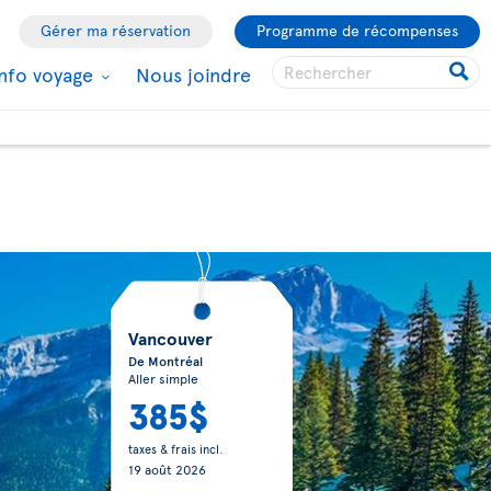
Gérer ma réservation
Programme de récompenses
Info voyage
Nous joindre
Vancouver
De Montréal
Aller simple
385$
taxes & frais incl.
19 août 2026