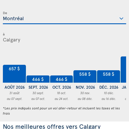
De
à
8
657 $
558 $
558 $
466 $
466 $
AOÛT 2026
SEPT. 2026
OCT. 2026
NOV. 2026
DÉC. 2026
JAN
31 août
30 sept.
18 oct.
30 nov.
10 déc.
3
au 07 sept.
au 07 oct.
au 24 oct.
au 08 déc.
au 16 déc.
au
*Les prix indiqués sont pour un vol aller-retour et incluent les taxes et les
frais
Nos meilleures offres vers Calgary