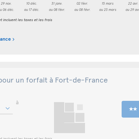
29 nov.
10 déc.
31 janv.
02 févr.
15 mars
22 avr.
u 06 déc.
au 17 déc.
au 08 févr.
au 08 févr.
au 23 mars
au 29 av
t incluent les taxes et les frais
rance
pour un forfait à Fort-de-France
à
t incluent les taxes et les frais