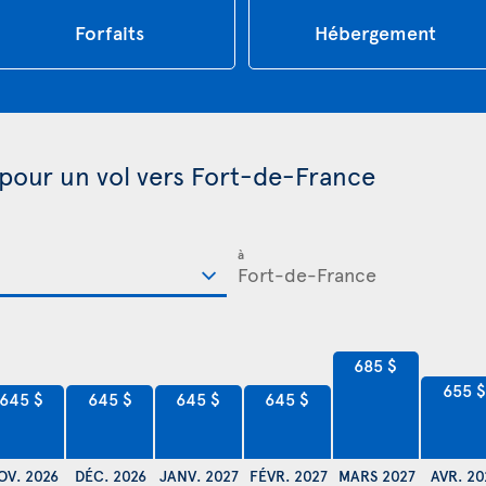
Forfaits
Hébergement
 pour un vol vers Fort-de-France
à
685 $
655 
645 $
645 $
645 $
645 $
OV. 2026
DÉC. 2026
JANV. 2027
FÉVR. 2027
MARS 2027
AVR. 20