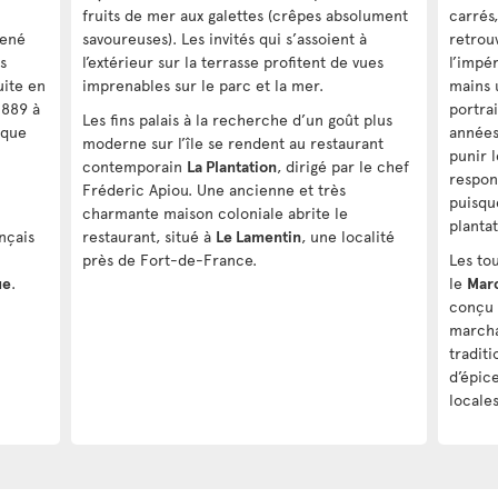
fruits de mer aux galettes (crêpes absolument
carrés
mené
savoureuses). Les invités qui s’assoient à
retrouv
s
l’extérieur sur la terrasse profitent de vues
l’impé
uite en
imprenables sur le parc et la mer.
mains 
1889 à
portra
Les fins palais à la recherche d’un goût plus
ique
années,
moderne sur l’île se rendent au restaurant
punir 
contemporain
La Plantation
, dirigé par le chef
respons
Fréderic Apiou. Une ancienne et très
puisque
charmante maison coloniale abrite le
plantat
ançais
restaurant, situé à
Le Lamentin
, une localité
près de Fort-de-France.
Les tou
ue
.
le
Marc
conçu p
marcha
tradit
d’épic
locales