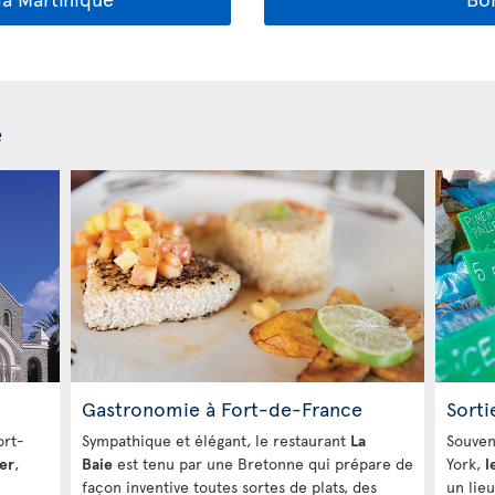
e
Gastronomie à Fort-de-France
Sorti
ort-
Sympathique et élégant, le restaurant
La
Souven
er
,
Baie
est tenu par une Bretonne qui prépare de
York,
l
façon inventive toutes sortes de plats, des
un lie