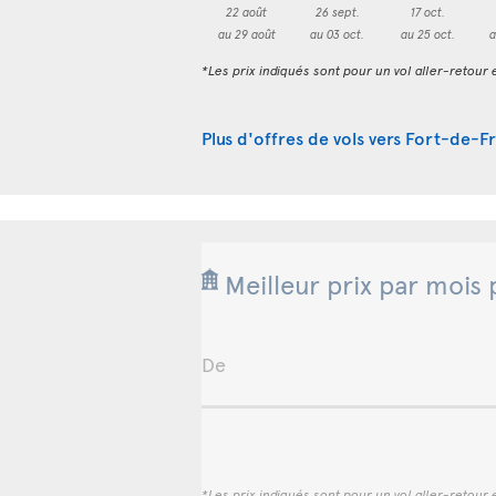
22 août
26 sept.
17 oct.
au 29 août
au 03 oct.
au 25 oct.
a
*Les prix indiqués sont pour un vol aller-retour e
Plus d'offres de vols vers Fort-de-F
Meilleur prix par mois 
De
*Les prix indiqués sont pour un vol aller-retour e