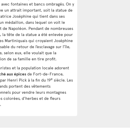
, avec fontaines et bancs ombragés. On y
e un attrait important, soit la statue de
ratrice Joséphine qui tient dans ses
un médaillon, dans lequel on voit le
it de Napoléon. Pendant de nombreuses
 la tête de la statue a été enlevée pour
les Martiniquais qui croyaient Joséphine
able du retour de l’esclavage sur l’île,
, selon eux, elle voulait que la
ion de sa famille en tire profit.
ristes et la population locale adorent
hé aux épices
de Fort-de-France,
e
ar Henri Pick à la fin du 19
siècle. Les
nds portent des vêtements
ionnels pour vendre leurs montagnes
es colorées, d’herbes et de fleurs
.