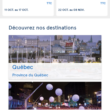
TTC
TTC
11 OCT.
au
17 OCT.
22 OCT.
au
08 NOV.
Découvrez nos destinations
Québec
Province du Québec