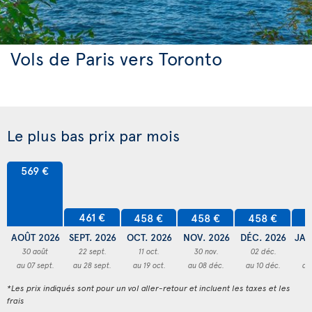
Vols de Paris vers Toronto
Le plus bas prix par mois
569 €
461 €
458 €
458 €
458 €
4
AOÛT 2026
SEPT. 2026
OCT. 2026
NOV. 2026
DÉC. 2026
JAN
30 août
22 sept.
11 oct.
30 nov.
02 déc.
3
au 07 sept.
au 28 sept.
au 19 oct.
au 08 déc.
au 10 déc.
au
*Les prix indiqués sont pour un vol aller-retour et incluent les taxes et les
frais