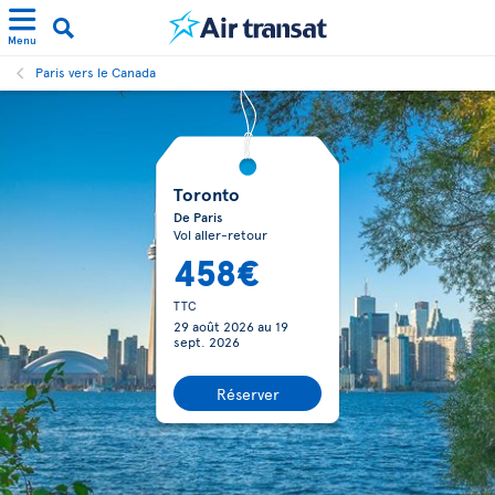
Menu
Paris vers le Canada
Toronto
De Paris
Vol aller-retour
458€
TTC
29 août 2026
au
19
sept. 2026
Réserver