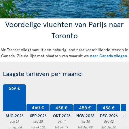
Voordelige vluchten van Parijs naar
Toronto
Air Transat vliegt vanuit een naburig land naar verschillende steden in
Canada. Zie de lijst met plaatsen van waaruit we
naar Canada vliegen
.
Laagste tarieven per maand
569 €
460 €
458 €
458 €
458 €
4
AUG 2026
SEP 2026
OKT 2026
NOV 2026
DEC 2026
JA
aug 29
sep 25
okt 11
nov 30
dec 02
tot sep 06
tot okt 03
tot okt 19
tot dec 08
tot dec 10
to