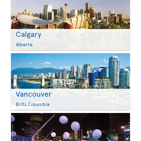
Calgary
Alberta
Vancouver
Brits Columbia