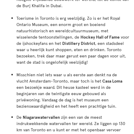
de Burj Khalifa in Dubai.
Toerisme in Toronto is erg veelzijdig. Zo is er het Royal
Ontario Museum, een enorm groot en boeiend
natuurhistorisch en wereldcultuurmuseum, met
wisselende tentoonstellingen, de
Hockey Hall of Fame
voor
de ijshockeyfans en het
Distillery District
, een stadsdeel
waar u heerlijk kunt shoppen, eten en drinken. Toronto
bezoeken, trek daar maar gerust een paar dagen voor uit,
want de stad is ongelofelijk veelzijdig!
Misschien niet iets waar u als eerste aan denkt na de
vlucht Amsterdam-Toronto, maar toch is het
Casa Loma
een bezoekje waard. Dit heuse kasteel werd in de
beginjaren van de twintigste eeuw gebouwd als
privéwoning. Vandaag de dag is het museum een
bezienswaardigheid en het heeft een prachtige tuin.
De
Niagarawatervallen
zijn een van de meest
indrukwekkende watervallen ter wereld. Ze liggen op 130
km van Toronto en u kunt er met het openbaar vervoer