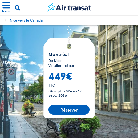
Menu
Nice vers le Canada
Montréal
De Nice
Vol aller-retour
449€
TTC
04 sept. 2026
au
19
sept. 2026
Réserver