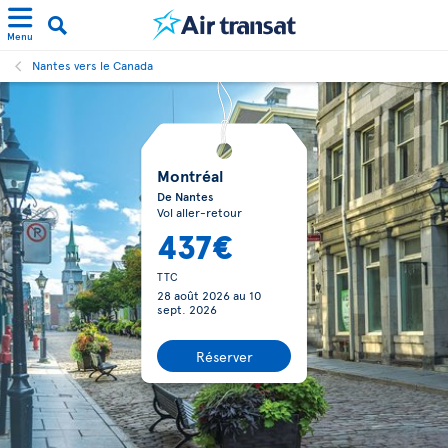
Menu
Nantes vers le Canada
Montréal
De Nantes
Vol aller-retour
437€
TTC
28 août 2026
au
10
sept. 2026
Réserver