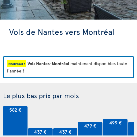
Vols de Nantes vers Montréal
Vols Nantes-Montréal
maintenant disponibles toute
Nouveau !
l'année !
Le plus bas prix par mois
582 €
499 €
479 €
4
437 €
437 €