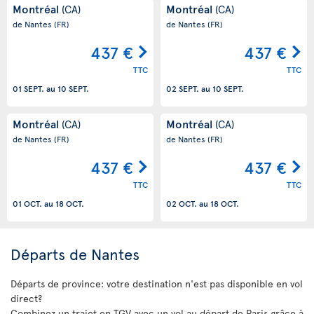
Montréal
Montréal
(CA)
(CA)
de Nantes
(FR)
de Nantes
(FR)
437 €
437 €
TTC
TTC
01 SEPT.
au
10 SEPT.
02 SEPT.
au
10 SEPT.
Montréal
Montréal
(CA)
(CA)
de Nantes
(FR)
de Nantes
(FR)
437 €
437 €
TTC
TTC
01 OCT.
au
18 OCT.
02 OCT.
au
18 OCT.
Départs de Nantes
Départs de province: votre destination n'est pas disponible en vol
direct?
Combinez un trajet en TGV avec un vol au départ de Paris grâce à