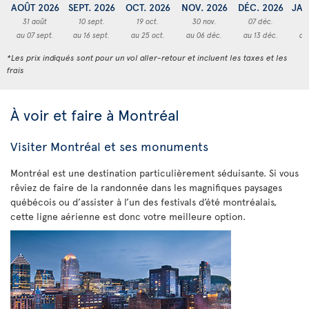
AOÛT 2026
SEPT. 2026
OCT. 2026
NOV. 2026
DÉC. 2026
JAN
31 août
10 sept.
19 oct.
30 nov.
07 déc.
2
au 07 sept.
au 16 sept.
au 25 oct.
au 06 déc.
au 13 déc.
au
*Les prix indiqués sont pour un vol aller-retour et incluent les taxes et les
frais
À voir et faire à Montréal
Visiter Montréal et ses monuments
Montréal est une destination particulièrement séduisante. Si vous
rêviez de faire de la randonnée dans les magnifiques paysages
québécois ou d’assister à l’un des festivals d’été montréalais,
cette ligne aérienne est donc votre meilleure option.