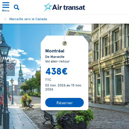
Menu
Marseille vers le Canada
Montréal
De Marseille
Vol aller-retour
438€
TTC
02 nov. 2026
au
15 nov.
2026
Réserver