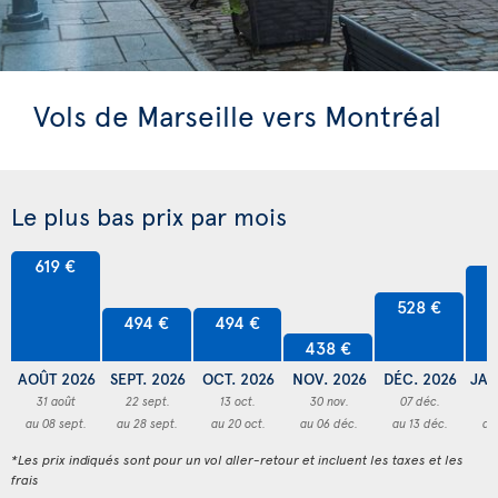
Vols de Marseille vers Montréal
Le plus bas prix par mois
619 €
5
528 €
494 €
494 €
438 €
AOÛT 2026
SEPT. 2026
OCT. 2026
NOV. 2026
DÉC. 2026
JAN
31 août
22 sept.
13 oct.
30 nov.
07 déc.
2
au 08 sept.
au 28 sept.
au 20 oct.
au 06 déc.
au 13 déc.
au
*Les prix indiqués sont pour un vol aller-retour et incluent les taxes et les
frais