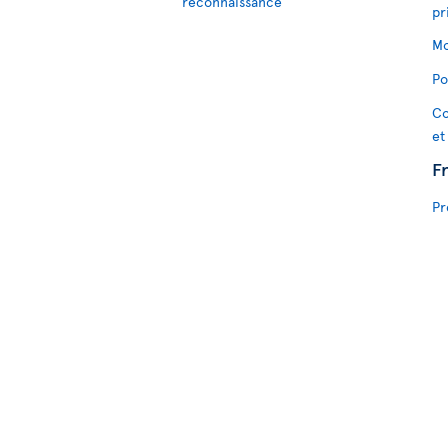
reconnaissance
pr
Mo
Po
Co
et
F
Pr