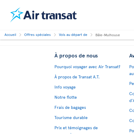
Accueil
Offres spéciales
Vols au départ de
Bâle-Mulhouse
À propos de nous
Av
Pourquoi voyager avec Air Transat?
Po
au
À propos de Transat A.T.
Pe
Info voyage
Co
Notre flotte
d'
Frais de bagages
Co
Tourisme durable
Co
Prix et témoignages de
Po