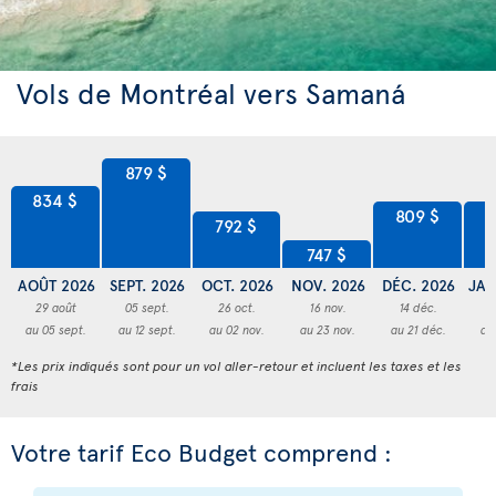
Vols de Montréal vers Samaná
879 $
834 $
809 $
8
792 $
747 $
AOÛT 2026
SEPT. 2026
OCT. 2026
NOV. 2026
DÉC. 2026
JAN
29 août
05 sept.
26 oct.
16 nov.
14 déc.
2
au 05 sept.
au 12 sept.
au 02 nov.
au 23 nov.
au 21 déc.
au
*Les prix indiqués sont pour un vol aller-retour et incluent les taxes et les
frais
Votre tarif Eco Budget comprend :