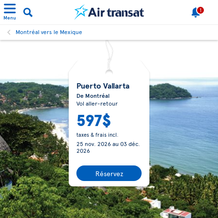
1
Menu
Montréal vers le Mexique
Puerto Vallarta
De Montréal
Vol aller-retour
597$
taxes & frais incl.
25 nov. 2026
au
03 déc.
2026
Réservez