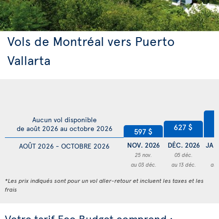
Vols de Montréal vers Puerto
Vallarta
7
Aucun vol disponible
627 $
de août 2026 au octobre 2026
597 $
NOV. 2026
DÉC. 2026
JAN
AOÛT 2026 - OCTOBRE 2026
25 nov.
05 déc.
2
au 03 déc.
au 13 déc.
au 
*Les prix indiqués sont pour un vol aller-retour et incluent les taxes et les
frais
Votre tarif Eco Budget comprend :