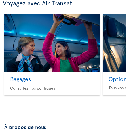
Voyagez avec Air Transat
Bagages
Option 
Tous vos es
Consultez nos politiques
À propos de nous