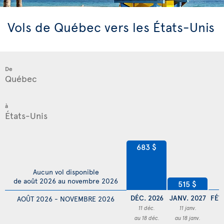
Vols de Québec vers les États-Unis
De
à
683 $
Aucun vol disponible
de août 2026 au novembre 2026
515 $
DÉC. 2026
JANV. 2027
FÉV
AOÛT 2026 - NOVEMBRE 2026
11 déc.
11 janv.
au 18 déc.
au 18 janv.