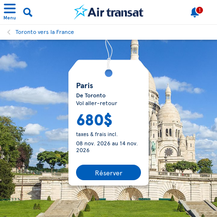
1
Menu
Toronto vers la France
Paris
De Toronto
Vol aller-retour
680$
taxes & frais incl.
08 nov. 2026
au
14 nov.
2026
Réserver