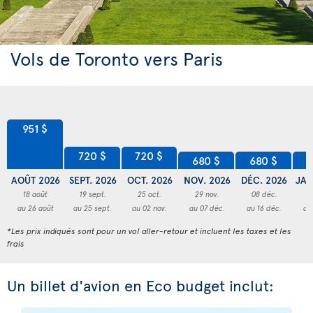
Vols de Toronto vers Paris
951 $
720 $
720 $
680 $
680 $
6
AOÛT 2026
SEPT. 2026
OCT. 2026
NOV. 2026
DÉC. 2026
JAN
18 août
19 sept.
25 oct.
29 nov.
08 déc.
3
au 26 août
au 25 sept.
au 02 nov.
au 07 déc.
au 16 déc.
au
*Les prix indiqués sont pour un vol aller-retour et incluent les taxes et les
frais
Un billet d'avion en Eco budget inclut: