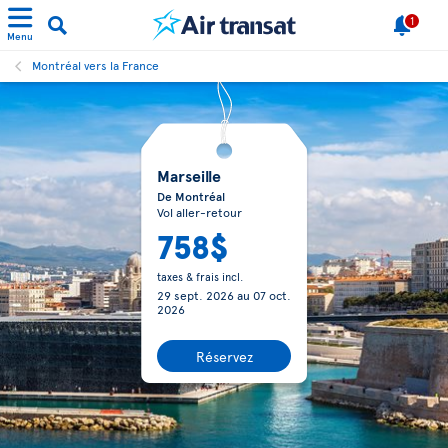
1
Menu
Montréal vers la France
Marseille
De Montréal
Vol aller-retour
758$
taxes & frais incl.
29 sept. 2026
au
07 oct.
2026
Réservez