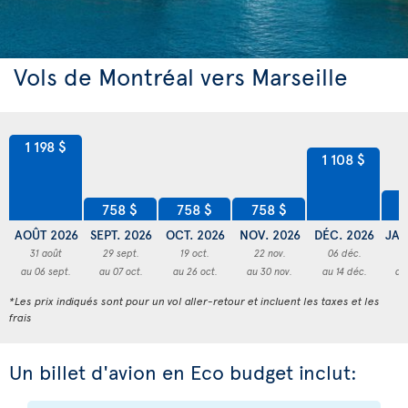
Vols de Montréal vers Marseille
1 198 $
1 108 $
8
758 $
758 $
758 $
AOÛT 2026
SEPT. 2026
OCT. 2026
NOV. 2026
DÉC. 2026
JAN
31 août
29 sept.
19 oct.
22 nov.
06 déc.
3
au 06 sept.
au 07 oct.
au 26 oct.
au 30 nov.
au 14 déc.
au
*Les prix indiqués sont pour un vol aller-retour et incluent les taxes et les
frais
Un billet d'avion en Eco budget inclut: