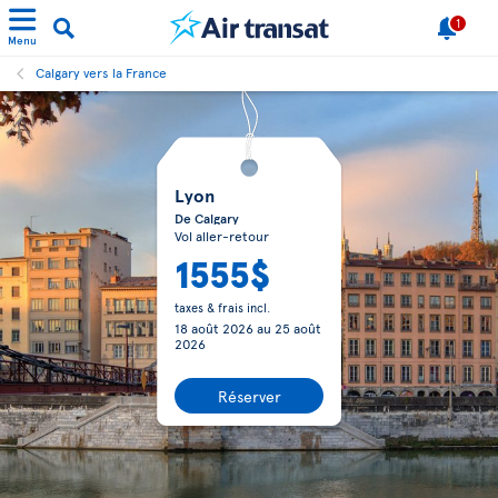
1
Menu
Calgary vers la France
Lyon
De Calgary
Vol aller-retour
1555$
taxes & frais incl.
18 août 2026
au
25 août
2026
Réserver