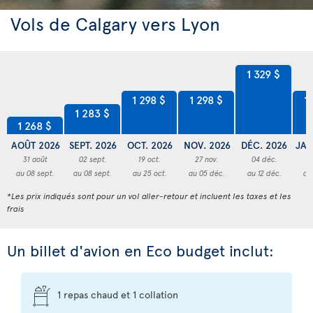
Vols de Calgary vers Lyon
1 329 $
1 298 $
1 298 $
1
1 283 $
1 268 $
AOÛT 2026
SEPT. 2026
OCT. 2026
NOV. 2026
DÉC. 2026
JAN
31 août
02 sept.
19 oct.
27 nov.
04 déc.
2
au 08 sept.
au 08 sept.
au 25 oct.
au 05 déc.
au 12 déc.
au
*Les prix indiqués sont pour un vol aller-retour et incluent les taxes et les
frais
Un billet d'avion en Eco budget inclut:
1 repas chaud et 1 collation