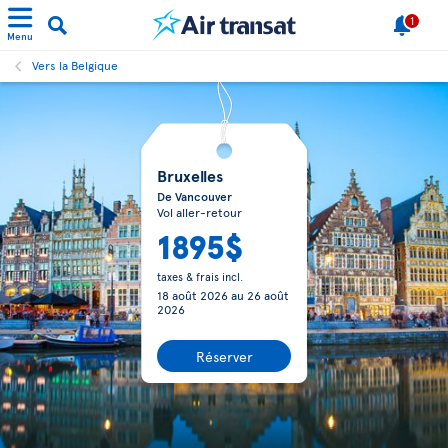
1
Menu
Vers la Belgique
Bruxelles
De Vancouver
Vol aller-retour
1895$
taxes & frais incl.
18 août 2026
au
26 août
2026
Réserver